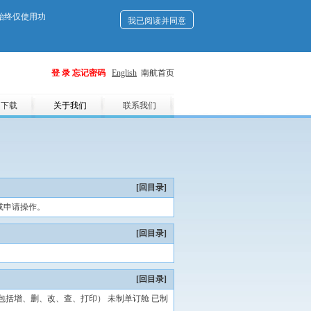
们始终仅使用功
我已阅读并同意
登 录
忘记密码
English
南航首页
用下载
关于我们
联系我们
[回目录]
舱或申请操作。
[回目录]
[回目录]
包括增、删、改、查、打印） 未制单订舱 已制