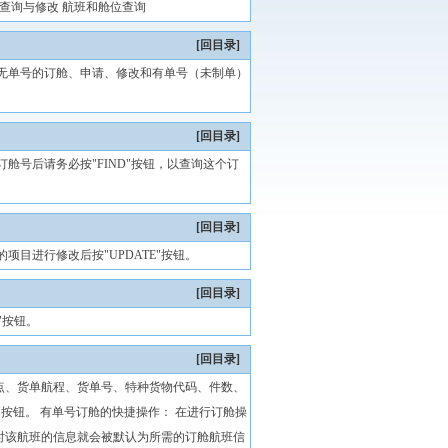
查询与修改 航班和舱位查询
[回目录]
无单号的订舱、申请、修改和有单号（未制单）
[回目录]
订舱号后请务必按"FIND"按钮，以查询这个订
[回目录]
项目进行修改后按"UPDATE"按钮。
[回目录]
"按钮。
[回目录]
点、货单航程、货单号、特种货物代码、件数、
"按钮。 有单号订舱的快捷操作： 在进行订舱操
时该航班的信息就会被默认为所需的订舱航班信