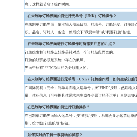
息，这样就节省了操作时间。
在未制单订舱界面如何进行无单号（UNK）订舱操作？
在未制单订舱界面，依次输入航班日期、航班号、订舱始发、订舱终
积、品名、订舱人、备注，然后按下"我要申请"或"我要订舱"按钮。
在未制单订舱界面进行订舱操作时所需要注意的几点？
订舱始发和订舱终点始终是针对某一个订舱航段而言的。
订舱的航班必须是系统中存在的航班。
界面中标有"**"的项目栏为必须输入的。
在未制单订舱界面进行无单号（UNK）订舱操作后，如何生成订舱
在国际简易（完全）制单界面输入运单号，按"FIND"按钮，然后输入U
量、体积信息（可根据具体需求来生成多少票订舱子运单）直到UNK
在已制单订舱界面如何进行订舱操作？
在已制单订舱界面输入运单号，按"查找"按钮，系统会显示这票运单
期，按"增加订舱航段"按钮。
如何实时的了解一票货物的状态？