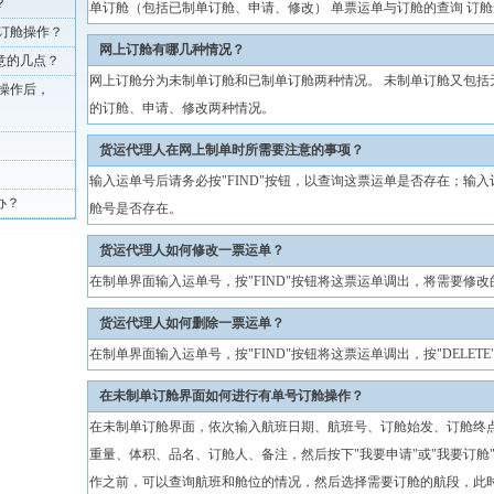
？
单订舱（包括已制单订舱、申请、修改） 单票运单与订舱的查询 订舱
订舱操作？
网上订舱有哪几种情况？
意的几点？
网上订舱分为未制单订舱和已制单订舱两种情况。 未制单订舱又包括
操作后，
的订舱、申请、修改两种情况。
货运代理人在网上制单时所需要注意的事项？
输入运单号后请务必按"FIND"按钮，以查询这票运单是否存在；输入
办？
舱号是否存在。
货运代理人如何修改一票运单？
在制单界面输入运单号，按"FIND"按钮将这票运单调出，将需要修改的
货运代理人如何删除一票运单？
在制单界面输入运单号，按"FIND"按钮将这票运单调出，按"DELETE
在未制单订舱界面如何进行有单号订舱操作？
在未制单订舱界面，依次输入航班日期、航班号、订舱始发、订舱终
重量、体积、品名、订舱人、备注，然后按下"我要申请"或"我要订舱
作之前，可以查询航班和舱位的情况，然后选择需要订舱的航段，此