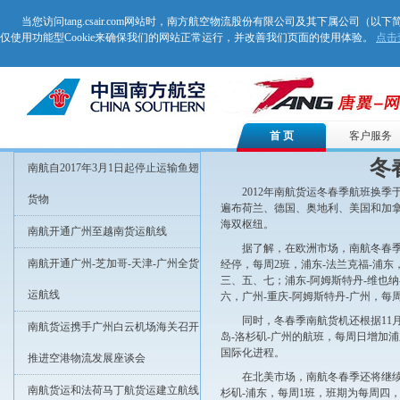
当您访问tang.csair.com网站时，南方航空物流股份有限公司及其下属公司（以下
仅使用功能型Cookie来确保我们的网站正常运行，并改善我们页面的使用体验。
点击
首 页
客户服务
冬
南航自2017年3月1日起停止运输鱼翅
2012年南航货运冬春季航班换季于
货物
遍布荷兰、德国、奥地利、美国和加
海双枢纽。
南航开通广州至越南货运航线
据了解，在欧洲市场，南航冬春季
南航开通广州-芝加哥-天津-广州全货
经停，每周2班，浦东-法兰克福-浦
三、五、七；浦东-阿姆斯特丹-维也
运航线
六，广州-重庆-阿姆斯特丹-广州，每
同时，冬春季南航货机还根据11月
南航货运携手广州白云机场海关召开
岛-洛杉矶-广州的航班，每周日增加
国际化进程。
推进空港物流发展座谈会
在北美市场，南航冬春季还将继续
南航货运和法荷马丁航货运建立航线
杉矶-浦东，每周1班，班期为每周四，