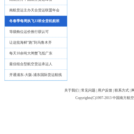
南航货运主办天合货运联盟年会
冬春季每周执飞33班全货机航班
等级舱位运价推行获认可
让这批海鲜“跑”到乌鲁木齐
每天10余吨大闸蟹飞抵广东
最佳组合型航空货运承运人
开通浦东-大阪-浦东国际货运航线
关于我们
|
常见问题
|
用户反馈
|
联系方式
|
Copyrights(C)1997-2013 中