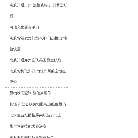
南航开通广州-法兰克福-广州货运航
线
向信息化要竞争力
南航货运发力转型 5月1日起推出“南
航快运”
南航开通郑州直飞美国货运航线
南航货机飞郑州 助推郑州航空枢纽
建设
货物状态查询 微信来帮你
复活节临近 欧美地区货运舱位紧俏
淡水鱼苗组团搭乘南航航班北上
货运营销技能大赛决赛
南航主办中国航空货运峰会