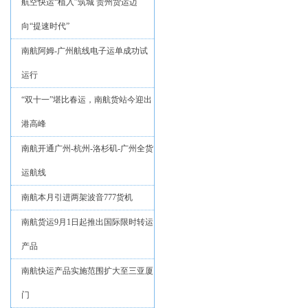
航空快运“植入”筑城 贵州货运迈
向“提速时代”
南航阿姆-广州航线电子运单成功试
运行
“双十一”堪比春运，南航货站今迎出
港高峰
南航开通广州-杭州-洛杉矶-广州全货
运航线
南航本月引进两架波音777货机
南航货运9月1日起推出国际限时转运
产品
南航快运产品实施范围扩大至三亚厦
门