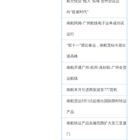
航空快运“植入”筑城 贵州货运迈
向“提速时代”
南航阿姆-广州航线电子运单成功试
运行
“双十一”堪比春运，南航货站今迎出
港高峰
南航开通广州-杭州-洛杉矶-广州全货
运航线
南航本月引进两架波音777货机
南航货运9月1日起推出国际限时转运
产品
南航快运产品实施范围扩大至三亚厦
门