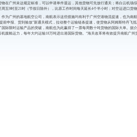
货物在广州未达规定标准，可以申请单件退运，其他货物可先放行通关；将白云机场
至周五9时至21时（节假日除外），比原工作时间每天延长4个半小时；对空运进口货物
作为广州的基地航空公司，南航表示这些措施均有利于广州空港物流提速，也为南
“提前申报、货到验放”新通关模式，拉动整个运输链条提速，使货物从阿姆斯特丹飞抵
了国际限时运输产品的突破，南航也为此赢得了一票每周数十吨货物的国际大单。据介
客机腹舱运力，每年大约运输18万吨进出港国际货物。“海关改革将有效提升南航广州