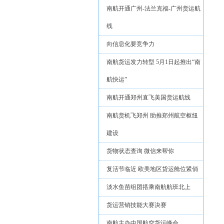
南航开通广州-法兰克福-广州货运航
线
向信息化要竞争力
南航货运发力转型 5月1日起推出“南
航快运”
南航开通郑州直飞美国货运航线
南航货机飞郑州 助推郑州航空枢纽
建设
货物状态查询 微信来帮你
复活节临近 欧美地区货运舱位紧俏
淡水鱼苗组团搭乘南航航班北上
货运营销技能大赛决赛
南航主办中国航空货运峰会