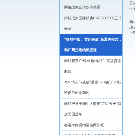
分
网络战略合作伙伴关系
一
南航成为国际航协CARGO 2000正式
助
现
会员
上
“提前申报、货到验放”新通关模式，
助广州空港物流提速
南航新开广州-维也纳-法兰克福货运
航线
今年情人节或成“最贵”？南航广州航
班仍日出港50吨
南航护送美国生大熊猫宝宝“云子”首
次回国过年
春运海鲜货物运输两头旺