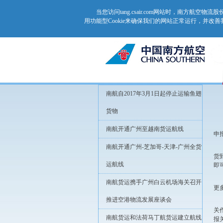
当您访问tang.csair.com网站时，南方航
用功能型Cookie来确保我们的网站正常运行，并改
南航自2017年3月1日起停止运输鱼翅
货物
南航开通广州至越南货运航线
申
南航开通广州-芝加哥-天津-广州全货
货
运航线
即
南航货运携手广州白云机场海关召开
更
推进空港物流发展座谈会
关
南航货运和法荷马丁航货运建立航线
报