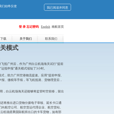
。我们始终仅使
我已阅读并同意
登 录
忘记密码
English
南航首页
用下载
关于我们
联系我们
通关模式
丹飞抵广州后，作为广州白云机场海关试行“提前
“运抵申报”通关模式缩短了3小时。
关模式，助力广州空港物流提速。应用“提前申报、
申报、缴税等手续，等飞机抵港、货物理货后，
费用，白云机场海关还能够将监管时空前移，留出
期还将推出进口货物分拨电子审核、延长卡口通
专门向航空公司、航空货运代理企业、航空货站、
白云机场搭乘国际航班出口的卡车货物，如有部