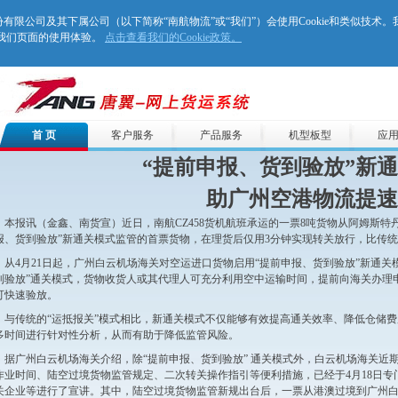
空物流股份有限公司及其下属公司（以下简称“南航物流”或“我们”）会使用Cookie和类似技术
善我们页面的使用体验。
点击查看我们的Cookie政策。
首 页
客户服务
产品服务
机型板型
应
“提前申报、货到验放”新
助广州空港物流提速
本报讯（金鑫、南货宣）近日，南航CZ458货机航班承运的一票8吨货物从阿姆斯特
报、货到验放”新通关模式监管的首票货物，在理货后仅用3分钟实现转关放行，比传统
从4月21日起，广州白云机场海关对空运进口货物启用“提前申报、货到验放”新通
到验放”通关模式，货物收货人或其代理人可充分利用空中运输时间，提前向海关办理
可快速验放。
与传统的“运抵报关”模式相比，新通关模式不仅能够有效提高通关效率、降低仓储
多时间进行针对性分析，从而有助于降低监管风险。
据广州白云机场海关介绍，除“提前申报、货到验放” 通关模式外，白云机场海关近
作业时间、陆空过境货物监管规定、二次转关操作指引等便利措施，已经于4月18日
关企业等进行了宣讲。其中，陆空过境货物监管新规出台后，一票从港澳过境到广州