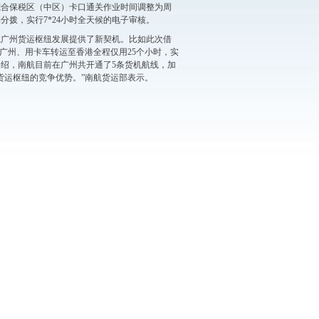
综合保税区（中区）卡口通关作业时间调整为周
分拨，实行7*24小时全天候的电子审核。
航广州货运枢纽发展提供了新契机。比如此次借
广州、用卡车转运至香港全程仅用25个小时，实
绍，南航目前在广州共开通了5条货机航线，加
货运枢纽的竞争优势。”南航货运部表示。