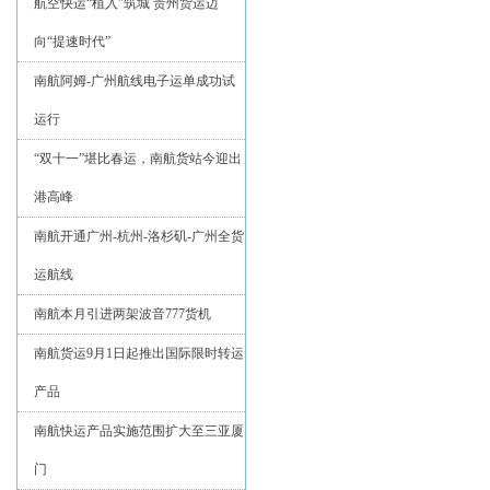
航空快运“植入”筑城 贵州货运迈
向“提速时代”
南航阿姆-广州航线电子运单成功试
运行
“双十一”堪比春运，南航货站今迎出
港高峰
南航开通广州-杭州-洛杉矶-广州全货
运航线
南航本月引进两架波音777货机
南航货运9月1日起推出国际限时转运
产品
南航快运产品实施范围扩大至三亚厦
门