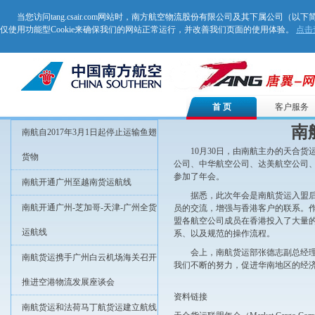
当您访问tang.csair.com网站时，南方航空物流股份有限公司及其下属公司（以下
仅使用功能型Cookie来确保我们的网站正常运行，并改善我们页面的使用体验。
点击
首 页
客户服务
南
南航自2017年3月1日起停止运输鱼翅
10月30日，由南航主办的天合
货物
公司、中华航空公司、达美航空公司、
参加了年会。
南航开通广州至越南货运航线
据悉，此次年会是南航货运入盟
南航开通广州-芝加哥-天津-广州全货
员的交流，增强与香港客户的联系。
盟各航空公司成员在香港投入了大量
运航线
系、以及规范的操作流程。
会上，南航货运部张德志副总经
南航货运携手广州白云机场海关召开
我们不断的努力，促进华南地区的经
推进空港物流发展座谈会
资料链接
南航货运和法荷马丁航货运建立航线