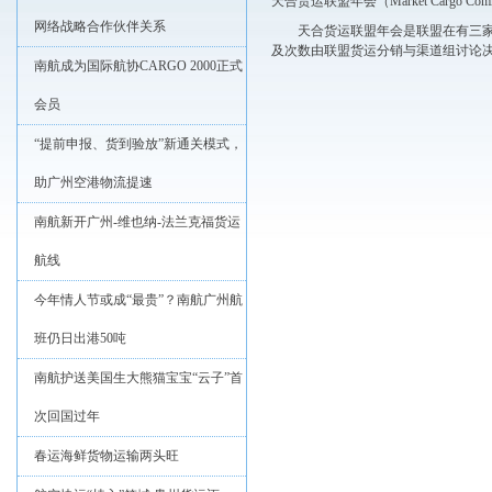
天合货运联盟年会（Market Cargo Com
网络战略合作伙伴关系
天合货运联盟年会是联盟在有三
及次数由联盟货运分销与渠道组讨论
南航成为国际航协CARGO 2000正式
会员
“提前申报、货到验放”新通关模式，
助广州空港物流提速
南航新开广州-维也纳-法兰克福货运
航线
今年情人节或成“最贵”？南航广州航
班仍日出港50吨
南航护送美国生大熊猫宝宝“云子”首
次回国过年
春运海鲜货物运输两头旺