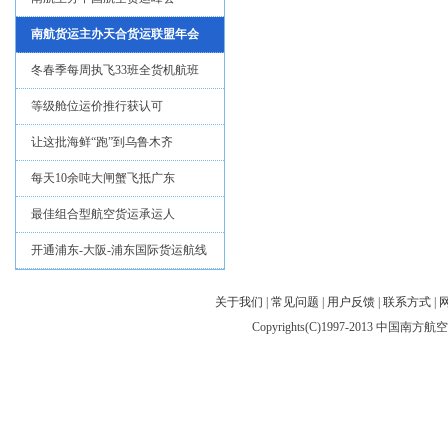
南航货运主办天合货运联盟年会
冬春季每周执飞33班全货机航班
等级舱位运价推行获认可
让这批海鲜“跑”到乌鲁木齐
每天10余吨大闸蟹飞抵广东
最佳组合型航空货运承运人
开通浦东-大阪-浦东国际货运航线
关于我们
|
常见问题
|
用户反馈
|
联系方式
|
Copyrights(C)1997-2013 中