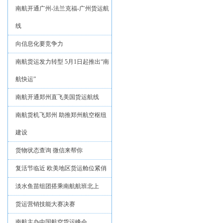
南航开通广州-法兰克福-广州货运航
线
向信息化要竞争力
南航货运发力转型 5月1日起推出“南
航快运”
南航开通郑州直飞美国货运航线
南航货机飞郑州 助推郑州航空枢纽
建设
货物状态查询 微信来帮你
复活节临近 欧美地区货运舱位紧俏
淡水鱼苗组团搭乘南航航班北上
货运营销技能大赛决赛
南航主办中国航空货运峰会