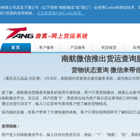
空物流股份有限公司及其下属公司（以下简称“南航物流”或“我们”）会使用Cookie和类似技术
善我们页面的使用体验。
点击查看我们的Cookie政策。
首 页
客户服务
产品服务
机型板型
应
南航微信推出货运查询
货物状态查询 微信来帮
（通讯员王晶晶 刘定果）1月30日，南航国内首家推出微信服务系统，成功推出办
。
据了解，南航微信货物查询服务的使用方便快捷。用户只需登陆微信，搜索公众账号“中国
注南航微信平台。关注后，用户回复“8”，系统将自动为用户展示货运查询的三种功能：
。通过在指引语言下，输入11位货单号查询客户想了解的货物情况。
该功能的实施，给客户带来了方便快捷的体验。客户只需轻按拇指即可了解到自己
。
使用指南：
用户进入到南航微信平台，输入任何自然语言后，例如：“？”、“南航”、“你”，系