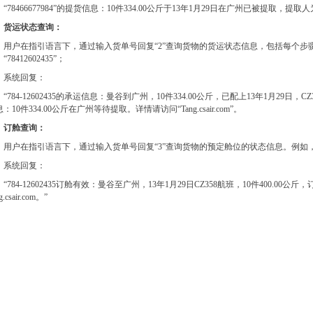
“78466677984”的提货信息：10件334.00公斤于13年1月29日在广州已被提取，提取
货运状态查询：
用户在指引语言下，通过输入货单号回复“2”查询货物的货运状态信息，包括每个步
“78412602435”；
系统回复：
“784-12602435的承运信息：曼谷到广州，10件334.00公斤，已配上13年1月29日，CZ
：10件334.00公斤在广州等待提取。详情请访问“Tang.csair.com”。
订舱查询：
用户在指引语言下，通过输入货单号回复“3”查询货物的预定舱位的状态信息。例如，客户输入
系统回复：
“784-12602435订舱有效：曼谷至广州，13年1月29日CZ358航班，10件400.0
g.csair.com。”