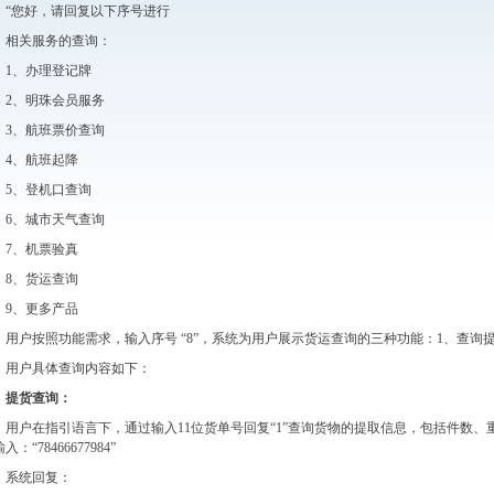
“您好，请回复以下序号进行
相关服务的查询：
1、办理登记牌
2、明珠会员服务
3、航班票价查询
4、航班起降
5、登机口查询
6、城市天气查询
7、机票验真
8、货运查询
9、更多产品
用户按照功能需求，输入序号 “8”，系统为用户展示货运查询的三种功能：1、查询
用户具体查询内容如下：
提货查询：
用户在指引语言下，通过输入11位货单号回复“1”查询货物的提取信息，包括件数
入：“78466677984”
系统回复：