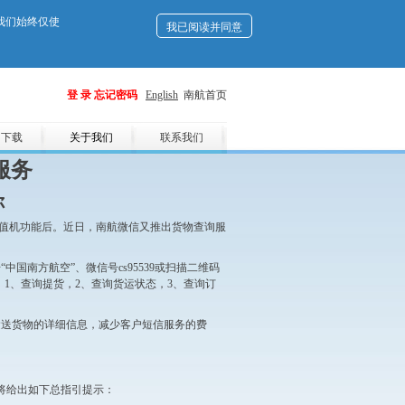
。我们始终仅使
我已阅读并同意
登 录
忘记密码
English
南航首页
用下载
关于我们
联系我们
服务
你
理值机功能后。近日，南航微信又推出货物查询服
南方航空”、微信号cs95539或扫描二维码
1、查询提货，2、查询货运状态，3、查询订
运送货物的详细信息，减少客户短信服务的费
统将给出如下总指引提示：