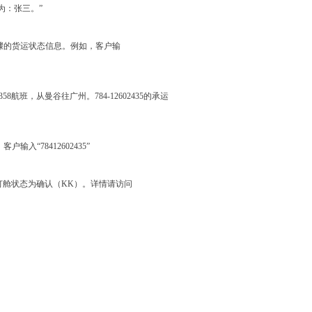
人为：张三。”
骤的货运状态信息。例如，客户输
358航班，从曼谷往广州。784-12602435的承运
“78412602435”
0公斤，订舱状态为确认（KK）。详情请访问