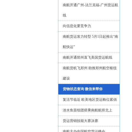
南航开通广州-法兰克福-广州货运航
线
向信息化要竞争力
南航货运发力转型 5月1日起推出“南
航快运”
南航开通郑州直飞美国货运航线
南航货机飞郑州 助推郑州航空枢纽
建设
货物状态查询 微信来帮你
复活节临近 欧美地区货运舱位紧俏
淡水鱼苗组团搭乘南航航班北上
货运营销技能大赛决赛
南航主办中国航空货运峰会