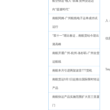
航空快运“植入”筑城 贵州货运迈
向“提速时代”
南航阿姆-广州航线电子运单成功试
入：
运行
“双十一”堪比春运，南航货站今迎出
信息
港高峰
南航开通广州-杭州-洛杉矶-广州全货
运航线
Tan
南航本月引进两架波音777货机
南航货运9月1日起推出国际限时转运
产品
南航快运产品实施范围扩大至三亚厦
门